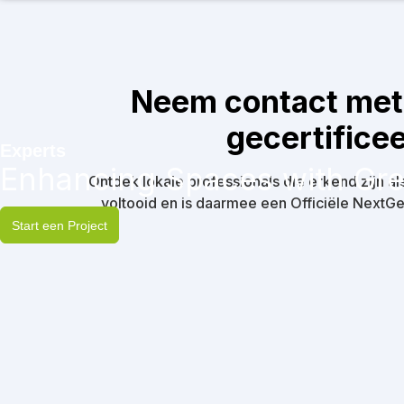
Neem contact met 
gecertifice
Experts
Enhancing Spaces with Gre
Ontdek lokale professionals die erkend zijn al
voltooid en is daarmee een Officiële NextGe
Start een Project